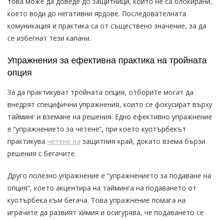
това може да доведе до защитници, които не са блокирани,
което води до негативни ярдове. Последователната
комуникация и практика са от съществено значение, за да
се избегнат тези капани.
Упражнения за ефективна практика на тройната
опция
За да практикуват тройната опция, отборите могат да
внедрят специфични упражнения, които се фокусират върху
тайминг и вземане на решения. Едно ефективно упражнение
е “упражнението за четене”, при което куотърбекът
практикува
четене на
защитния край, докато взема бързи
решения с бегачите.
Друго полезно упражнение е “упражнението за подаване на
опция”, което акцентира на тайминга на подаването от
куотърбека към бегача. Това упражнение помага на
играчите да развият химия и осигурява, че подаването се