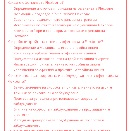
Какво е офензивата Flexbone?
Определение и ключови принципи на офензивата Flexbone
Формация и подредба в офензивата Flexbone
Сравнение с традиционните офанзивни стратегии
Исторически контекст и еволюция на офензивата Flexbone
Ключови отбори и треньори, използващи офензивата
Flexbone
Как работи тройната опция в офензивата Flexbone?
Определение и механика на играта с тройна опция
Роли на куотърбека, бегача и офанзивната линия
Предимства на използването на тройната опция в игрите
Чести грешки при изпълнението на тройната опция
Упражнения за ефективна практика на тройната опция
Как се използват скоростта и заблуждаването в офензивата
Flexbone?
Важно значение на скоростта при изпълнението на игрите
Техники за прилагане на заблуждаване
Примери за успешни игри, използващи скорост и
заблуждаване
Влияние на скоростта и заблуждаването върху защитните
стратегии
Методи на тренировка за подобряване на скоростта и
заблуждаването