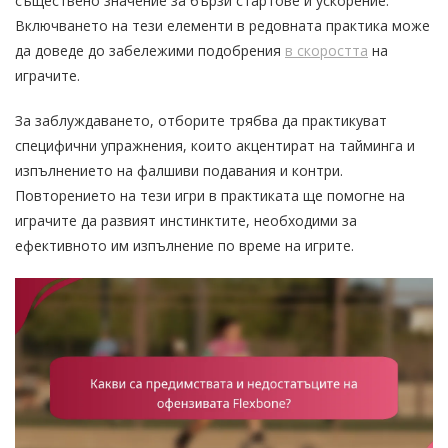
съществено значение за бързи стартове и ускорение.
Включването на тези елементи в редовната практика може
да доведе до забележими подобрения
в скоростта
на
играчите.
За заблуждаването, отборите трябва да практикуват
специфични упражнения, които акцентират на тайминга и
изпълнението на фалшиви подавания и контри.
Повторението на тези игри в практиката ще помогне на
играчите да развият инстинктите, необходими за
ефективното им изпълнение по време на игрите.