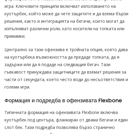
игра. Ключовите принципи включват използването на
куотърбек, който може да чете защитите и да взема бързи
решения, както и интеграцията на бегачи, които могат да
изпълняват различни роли, като носители на топката или
примамки.
Централно за тази офензива е тройната опция, която дава
на куотърбека възможността да предаде топката, да я
задържи или да я подаде на следващия бегач. Тази
гъвкавост принуждава защитниците да вземат решения за
части от секундата, което често води до несъответствия и
големи игри.
Формация и подредба в офензивата Flexbone
Типичната формация на офензивата Flexbone включва
куотърбек под центъра, фланкиран от двама бегачи и един
слот бек. Тази подредба позволява бързо странично