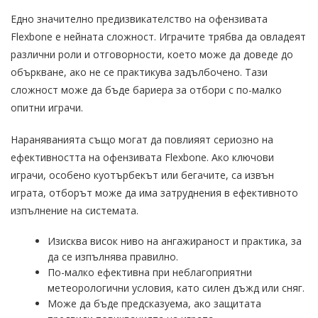
Едно значително предизвикателство на офензивата
Flexbone е нейната сложност. Играчите трябва да овладеят
различни роли и отговорности, което може да доведе до
объркване, ако не се практикува задълбочено. Тази
сложност може да бъде бариера за отбори с по-малко
опитни играчи.
Нараняванията също могат да повлияят сериозно на
ефективността на офензивата Flexbone. Ако ключови
играчи, особено куотърбекът или бегачите, са извън
играта, отборът може да има затруднения в ефективното
изпълнение на системата.
Изисква висок ниво на ангажираност и практика, за
да се изпълнява правилно.
По-малко ефективна при неблагоприятни
метеорологични условия, като силен дъжд или сняг.
Може да бъде предсказуема, ако защитата