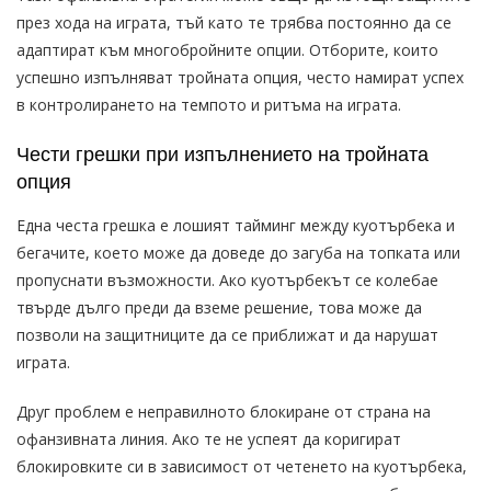
през хода на играта, тъй като те трябва постоянно да се
адаптират към многобройните опции. Отборите, които
успешно изпълняват тройната опция, често намират успех
в контролирането на темпото и ритъма на играта.
Чести грешки при изпълнението на тройната
опция
Една честа грешка е лошият тайминг между куотърбека и
бегачите, което може да доведе до загуба на топката или
пропуснати възможности. Ако куотърбекът се колебае
твърде дълго преди да вземе решение, това може да
позволи на защитниците да се приближат и да нарушат
играта.
Друг проблем е неправилното блокиране от страна на
офанзивната линия. Ако те не успеят да коригират
блокировките си в зависимост от четенето на куотърбека,