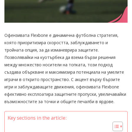
Офензивата Flexbone е динамична футболна стратегия,
която приоритизира скоростта, заблуждаването и
тройната опция, за да изманеврира защитите.
Позволявайки на куотърбека да взема бързи решения
между множество носители на топката, този подход
създава объркване и максимизира потенциала на умелите
играчи в открито пространство. С акцент върху бързите
игри и заблуждаващите движения, офензивата Flexbone
ефективно експлоатира защитните пропуски, увеличавайки
възможностите за точки и общите печалби в ярдове.
Key sections in the article: