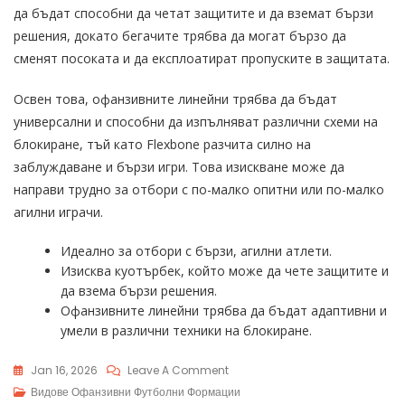
да бъдат способни да четат защитите и да вземат бързи
решения, докато бегачите трябва да могат бързо да
сменят посоката и да експлоатират пропуските в защитата.
Освен това, офанзивните линейни трябва да бъдат
универсални и способни да изпълняват различни схеми на
блокиране, тъй като Flexbone разчита силно на
заблуждаване и бързи игри. Това изискване може да
направи трудно за отбори с по-малко опитни или по-малко
агилни играчи.
Идеално за отбори с бързи, агилни атлети.
Изисква куотърбек, който може да чете защитите и
да взема бързи решения.
Офанзивните линейни трябва да бъдат адаптивни и
умели в различни техники на блокиране.
On
Jan 16, 2026
Leave A Comment
Flexbone
Видове Офанзивни Футболни Формации