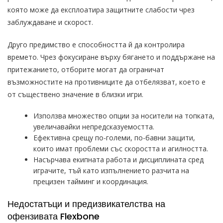
която може да експлоатира защитните слабости чрез
заблуждаване и скорост.
Друго предимство е способността й да контролира
времето. Чрез фокусиране върху бягането и поддържане на
притежанието, отборите могат да ограничат
възможностите на противниците да отбелязват, което е
от съществено значение в близки игри.
Използва множество опции за носители на топката,
увеличавайки непредсказуемостта.
Ефективна срещу по-големи, по-бавни защити,
които имат проблеми със скоростта и агилността.
Насърчава екипната работа и дисциплината сред
играчите, тъй като изпълнението разчита на
прецизен тайминг и координация.
Недостатъци и предизвикателства на
офензивата Flexbone