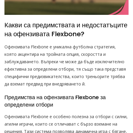
Какви са предимствата и недостатъците
на офензивата Flexbone?
Офензивата Flexbone е уникална футболна стратегия,
която акцентира на тройната опция, скоростта и
заблуждаването. Въпреки че може да бъде изключително
ефективна за определени отбори, тя също така представя
специфични предизвикателства, които треньорите трябва
да вземат предвид при внедряването й.
Предимства на офензивата Flexbone за
определени отбори
Офензивата Flexbone е особено полезна за отбори с силни,
агилни играчи, които се отличават с бързо вземане на
решения. Тази система позволява динамична игра с бягане,