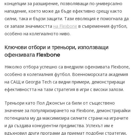
концепции за разширение, позволяващи по-универсално
нападение, което може да бъде ефективно срещу както
силни, така и бързи защити. Тази еволюция е помогнала да
се запази значимостта
на Flexbone
в съвременния футбол,
особено на колегиалното ниво.
Ключови отбори и треньори, използващи
офензивата Flexbone
Няколко отбора успешно са внедрили офензивата Flexbone,
особено в колегиалния футбол. Военноморската академия
на САЩ и Georgia Tech са видни примери, демонстриращи
ефективността на тази стратегия в игри с високи залози.
Треньори като Пол Джонсън са били от съществено
значение за популяризирането на Flexbone, демонстрирайки
потенциала му да максимизира силните страни на играчите
и да създава конкурентни предимства. Успехът им е
вдъхновил други програми да приемат подобни стратегии,