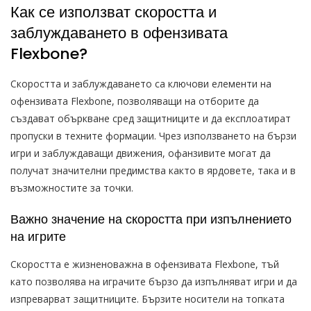
Как се използват скоростта и
заблуждаването в офензивата
Flexbone?
Скоростта и заблуждаването са ключови елементи на
офензивата Flexbone, позволяващи на отборите да
създават объркване сред защитниците и да експлоатират
пропуски в техните формации. Чрез използването на бързи
игри и заблуждаващи движения, офанзивите могат да
получат значителни предимства както в ярдовете, така и в
възможностите за точки.
Важно значение на скоростта при изпълнението
на игрите
Скоростта е жизненоважна в офензивата Flexbone, тъй
като позволява на играчите бързо да изпълняват игри и да
изпреварват защитниците. Бързите носители на топката