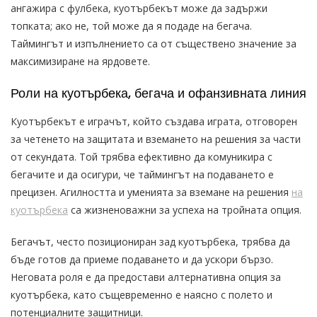
ангажира с фулбека, куотърбекът може да задържи
топката; ако не, той може да я подаде на бегача.
Таймингът и изпълнението са от съществено значение за
максимизиране на ярдовете.
Роли на куотърбека, бегача и офанзивната линия
Куотърбекът е играчът, който създава играта, отговорен
за четенето на защитата и вземането на решения за части
от секундата. Той трябва ефективно да комуникира с
бегачите и да осигури, че таймингът на подаването е
прецизен. Агилността и уменията за вземане на решения
на
куотърбека
са жизненоважни за успеха на тройната опция.
Бегачът, често позициониран зад куотърбека, трябва да
бъде готов да приеме подаването и да ускори бързо.
Неговата роля е да предостави алтернативна опция за
куотърбека, като същевременно е наясно с полето и
потенциалните защитници.