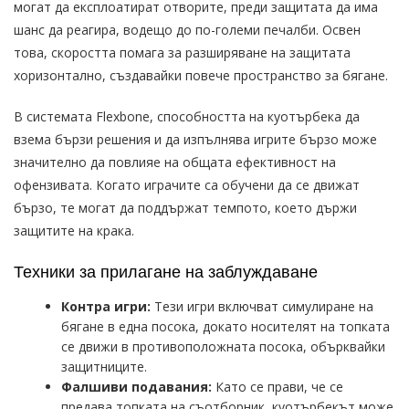
могат да експлоатират отворите, преди защитата да има
шанс да реагира, водещо до по-големи печалби. Освен
това, скоростта помага за разширяване на защитата
хоризонтално, създавайки повече пространство за бягане.
В системата Flexbone, способността на куотърбека да
взема бързи решения и да изпълнява игрите бързо може
значително да повлияе на общата ефективност на
офензивата. Когато играчите са обучени да се движат
бързо, те могат да поддържат темпото, което държи
защитите на крака.
Техники за прилагане на заблуждаване
Контра игри:
Тези игри включват симулиране на
бягане в една посока, докато носителят на топката
се движи в противоположната посока, обърквайки
защитниците.
Фалшиви подавания:
Като се прави, че се
предава топката на съотборник, куотърбекът може