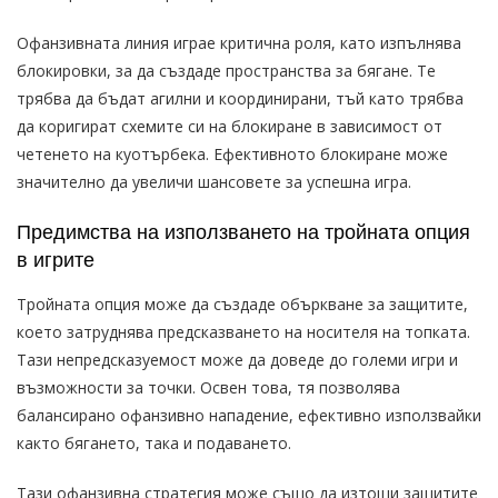
Офанзивната линия играе критична роля, като изпълнява
блокировки, за да създаде пространства за бягане. Те
трябва да бъдат агилни и координирани, тъй като трябва
да коригират схемите си на блокиране в зависимост от
четенето на куотърбека. Ефективното блокиране може
значително да увеличи шансовете за успешна игра.
Предимства на използването на тройната опция
в игрите
Тройната опция може да създаде объркване за защитите,
което затруднява предсказването на носителя на топката.
Тази непредсказуемост може да доведе до големи игри и
възможности за точки. Освен това, тя позволява
балансирано офанзивно нападение, ефективно използвайки
както бягането, така и подаването.
Тази офанзивна стратегия може също да изтощи защитите