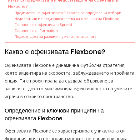
Какви са предимствата и недостатъците на офензивата
Flexbone?
Предимства на офензивата Flexbone за определени отбори
Недостатъци и предизвикателства на офензивата Flexbone
Сравнение с офензивата Spread
Сравнение с I-Formation
Подходящост за различни умения на играчите
Какво е офензивата Flexbone?
Офензивата Flexbone е динамична футболна стратегия,
която акцентира на скоростта, заблуждаването и тройната
опция. Тя е проектирана да създава объркване за
защитите, докато максимизира ефективността на умелите
играчи в открито пространство.
Определение и ключови принципи на
офензивата Flexbone
Офензивата Flexbone се характеризира с уникалната си
формация, която позволява множество опции при всяка