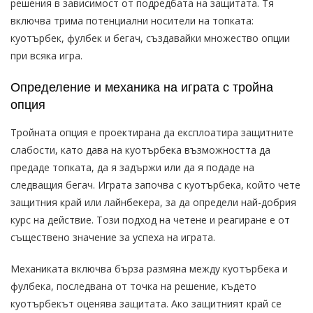
решения в зависимост от подредбата на защитата. Тя
включва трима потенциални носители на топката:
куотърбек, фулбек и бегач, създавайки множество опции
при всяка игра.
Определение и механика на играта с тройна
опция
Тройната опция е проектирана да експлоатира защитните
слабости, като дава на куотърбека възможността да
предаде топката, да я задържи или да я подаде на
следващия бегач. Играта започва с куотърбека, който чете
защитния край или лайнбекера, за да определи най-добрия
курс на действие. Този подход на четене и реагиране е от
съществено значение за успеха на играта.
Механиката включва бърза размяна между куотърбека и
фулбека, последвана от точка на решение, където
куотърбекът оценява защитата. Ако защитният край се