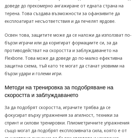
доведе до прекомерно ангажиране от едната страна на
терена. Това създава възможности за офанзивите да
експлоатират несъответствия и да печелят ярдове.
Освен това, защитите може да се наложи да използват по-
бързи играчи или да коригират формациите си, за да
противодействат на скоростта и заблуждаването на
Flexbone. Това може да доведе до по-малко ефективна
защитна схема, тъй като те могат да станат уязвими на
бързи удари и големи игри.
Методи на тренировка за подобряване на
скоростта и заблуждаването
За да подобрят скоростта, играчите трябва да се
фокусират върху упражнения за агилност, техники за
спринт и силови тренировки. Плиометричните упражнения
също могат да подобрят експлозивната сила, която е от