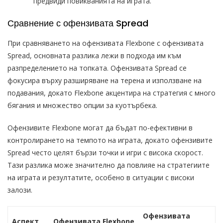
предвиди повикванията на играта.
Сравнение с офензивата Spread
При сравняването на офензивата Flexbone с офензивата
Spread, основната разлика лежи в подхода им към
разпределението на топката. Офензивата Spread се
фокусира върху разширяване на терена и използване на
подавания, докато Flexbone акцентира на стратегия с много
бягания и множество опции за куотърбека.
Офензивите Flexbone могат да бъдат по-ефективни в
контролирането на темпото на играта, докато офензивите
Spread често целят бързи точки и игри с висока скорост.
Тази разлика може значително да повлияе на стратегиите
на играта и резултатите, особено в ситуации с високи
залози.
Офензивата
Аспект
Офензивата Flexbone