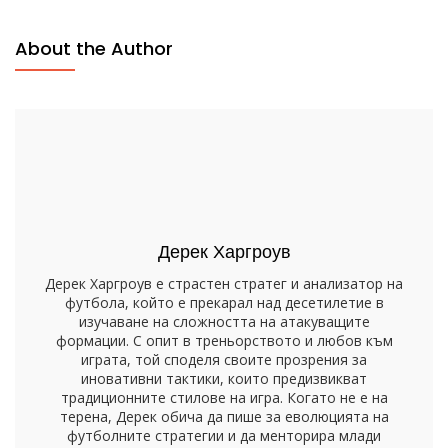
Нападение:
Тройна
About the Author
Опция,
Скорост,
Неправилна
Посока
Дерек Харгроув
Дерек Харгроув е страстен стратег и анализатор на
футбола, който е прекарал над десетилетие в
изучаване на сложността на атакуващите
формации. С опит в треньорството и любов към
играта, той споделя своите прозрения за
иновативни тактики, които предизвикват
традиционните стилове на игра. Когато не е на
терена, Дерек обича да пише за еволюцията на
футболните стратегии и да менторира млади