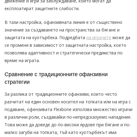
движение и игри за заблуждаване, които могат да
експлоатират защитните слабости.
В тази настройка, офанзивната линия е от съществено
значение за създаването на пространства за бягане и
защитата на куотърбека. Подредбата
на играчите
може да
се променя в зависимост от защитната настройка, което
позволява адаптивност и стратегически предимства по
време на играта.
Сравнение с традиционните офанзивни
стратегии
За разлика от традиционните офанзиви, които често
разчитат на един основен носител на топката или на игра с
подаване, офензивата Flexbone използва множество играчи
в различни роли, създавайки по-непредсказуемо нападение.
Това може да доведе до по-високи ярдове при бягане и по-
малко загуби на топката, тъй като куотърбекът има