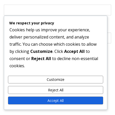
We respect your privacy
Website
Cookies help us improve your experience,
deliver personalized content, and analyze
traffic. You can choose which cookies to allow
by clicking
Customize
. Click
Accept All
to
Save my name, email, and website in this browser for
consent or
Reject All
to decline non-essential
the next time I comment.
cookies.
Customize
Reject All
Accept All
ВРЪЗКИ