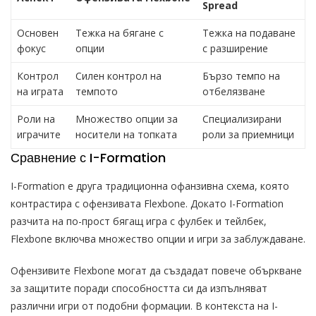
Spread
Основен
Тежка на бягане с
Тежка на подаване
фокус
опции
с разширение
Контрол
Силен контрол на
Бързо темпо на
на играта
темпото
отбелязване
Роли на
Множество опции за
Специализирани
играчите
носители на топката
роли за приемници
Сравнение с I-Formation
I-Formation е друга традиционна офанзивна схема, която
контрастира с офензивата Flexbone. Докато I-Formation
разчита на по-прост бягащ игра с фулбек и тейлбек,
Flexbone включва множество опции и игри за заблуждаване.
Офензивите Flexbone могат да създадат повече объркване
за защитите поради способността си да изпълняват
различни игри от подобни формации. В контекста на I-