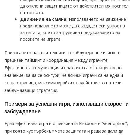
да отклони защитниците от действителния носител
на топката.
Движения на смяна:
Използването на движение
преди подаването може да създаде несигурност в
защитата, което затруднява предсказването на
посоката на играта.
Прилагането на тези техники за заблуждаване изисква
прецизен тайминг и координация между играчите.
Ефективната комуникация и практика са от съществено
значение, за да се осигури, че всички играчи са на една и
съща страница, максимизирайки въздействието на тези
заблуждаващи стратегии.
Примери за успешни игри, използващи скорост и
заблуждаване
Една ефективна игра в офензивата Flexbone е “veer option”,
при която куотърбекът чете защитата и решава дали да