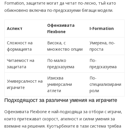
Formation, защитите могат да четат по-лесно, тъй като
обикновено включва по-предсказуеми бягащи модели.
Офензивата
Аспект
I-Formation
Flexbone
Сложност на
Висока, с
Умерена, по-
формацията
множество опции
проста
Читаемост на
По-малко
По-
защитата
предсказуема
предсказуема
Изисква
По-
Универсалност на
универсални
специализирани
играчите
атлети
роли
Подходящост за различни умения на играчите
Офензивата Flexbone е най-подходяща за отбори с играчи,
които притежават скорост, агилност и силни умения за
вземане на решения. Куотърбеките в тази система трябва