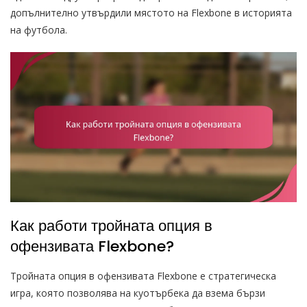
допълнително утвърдили мястото на Flexbone в историята
на футбола.
Как работи тройната опция в
офензивата Flexbone?
Тройната опция в офензивата Flexbone е стратегическа
игра, която позволява на куотърбека да взема бързи