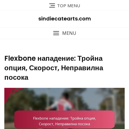
Skip
TOP MENU
to
content
sindiecatearts.com
MENU
Flexbone нападение: Тройна
опция, Скорост, Неправилна
посока