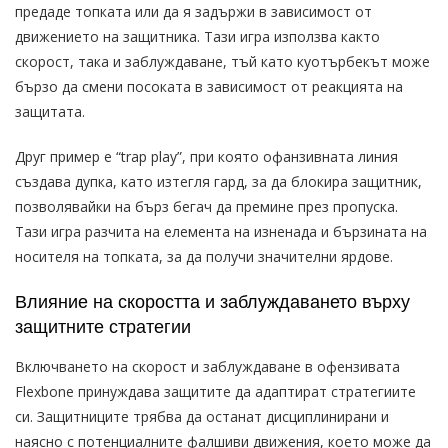
предаде топката или да я задържи в зависимост от
движението на защитника. Тази игра използва както
скорост, така и заблуждаване, тъй като куотърбекът може
бързо да смени посоката в зависимост от реакцията на
защитата.
Друг пример е “trap play”, при която офанзивната линия
създава дупка, като изтегля гард, за да блокира защитник,
позволявайки на бърз бегач да премине през пропуска.
Тази игра разчита на елемента на изненада и бързината на
носителя на топката, за да получи значителни ярдове.
Влияние на скоростта и заблуждаването върху
защитните стратегии
Включването на скорост и заблуждаване в офензивата
Flexbone принуждава защитите да адаптират стратегиите
си. Защитниците трябва да останат дисциплинирани и
наясно с потенциалните фалшиви движения, което може да