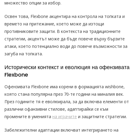
множество опции за избор.
Освен това, Flexbone акцентира на контрола на топката и
времето на притежание, което може да изтощи
противниковите защити. В контекста на традиционните
стратегии, акцентът може да бъде повече върху бързите
атаки, което потенциално води до повече възможности за
загуба на топката.
Исторически контекст и еволюция на офензивата
Flexbone
Офензивата Flexbone има корени в формацията wishbone,
която стана популярна през 70-те години на миналия век.
През годините тя е еволюирала, за да включва елементи от
различни офанзивни стилове, адаптирайки се към
промените в уменията
на играчите
и защитните стратегии.
Забележителни адаптации включват интегрирането на